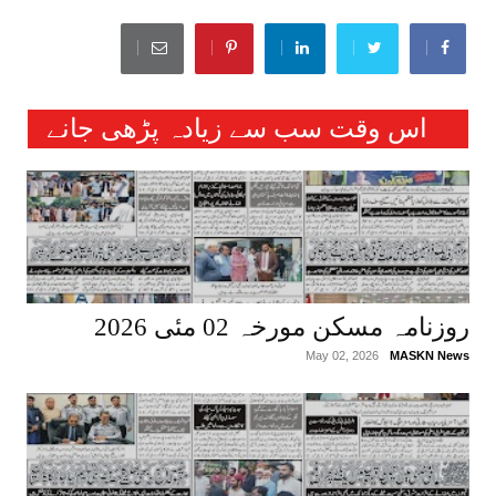
اس وقت سب سے زیادہ پڑھی جانے
والی خبریں :
روزنامہ مسکن مورخہ 02 مئی 2026
May 02, 2026
MASKN News