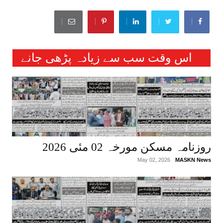
اس وقت سب سے زیادہ پڑھی جانے
والی خبریں :
روزنامہ مسکن مورخہ 02 مئی 2026
May 02, 2026
MASKN News