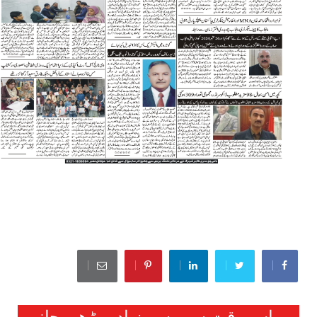
اس وقت سب سے زیادہ پڑھی جانے