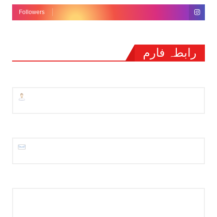
Followers
رابطہ فارم
نام
ای میل
*
پیغام
*