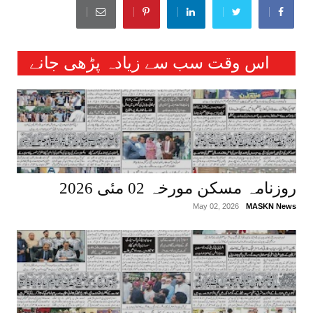
اس وقت سب سے زیادہ پڑھی جانے
والی خبریں :
روزنامہ مسکن مورخہ 02 مئی 2026
May 02, 2026
MASKN News