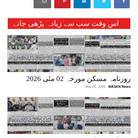
اس وقت سب سے زیادہ پڑھی جانے
والی خبریں :
روزنامہ مسکن مورخہ 02 مئی 2026
May 02, 2026
MASKN News