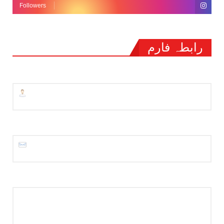
Followers
رابطہ فارم
نام
ای میل
*
پیغام
*